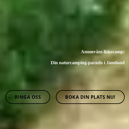
Ammeråns fiskecamp:
Din naturcamping-paradis i Jämtland
RINGA OSS
BOKA DIN PLATS NU!