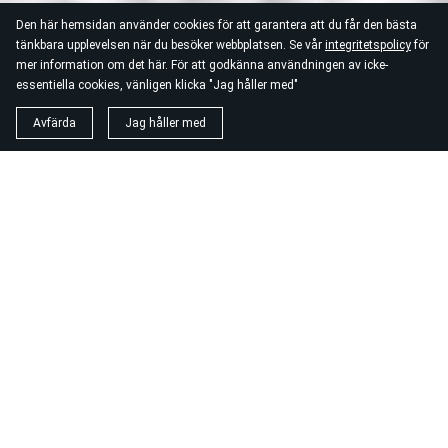
Den här hemsidan använder cookies för att garantera att du får den bästa
tänkbara upplevelsen när du besöker webbplatsen. Se vår
integritetspolicy
för
mer information om det här. För att godkänna användningen av icke-
essentiella cookies, vänligen klicka "Jag håller med"
Avfärda
Jag håller med
Jakten börjar strax